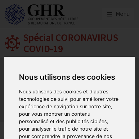
Menu
Spécial CORONAVIRUS
COVID-19
Activité partielle
Social
Banques
Assurances
Plan Relance Tourisme
Economie de trésorerie
Nous utilisons des cookies
Communication GNI
Sacem
Titres restaurant
Initiatives
Réglementation
Fonds de Solidarité
BTP
Nous utilisons des cookies et d'autres
Loyers
Urssaf
La reprise
Aides de l’état
technologies de suivi pour améliorer votre
expérience de navigation sur notre site,
Relations clients & OTA
Agirc-Arrco
Discothèques
pour vous montrer un contenu
Pass sanitaire/vaccinal
Plan de relance
personnalisé et des publicités ciblées,
pour analyser le trafic de notre site et
Fonds de solidarité pour les
pour comprendre la provenance de nos