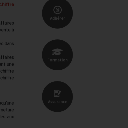
hiffre
Adhérer
ffaires
 vente à
es dans
ffaires
Formation
ent une
chiffre
chiffre
Assurance
squ’une
rmeture
les aux