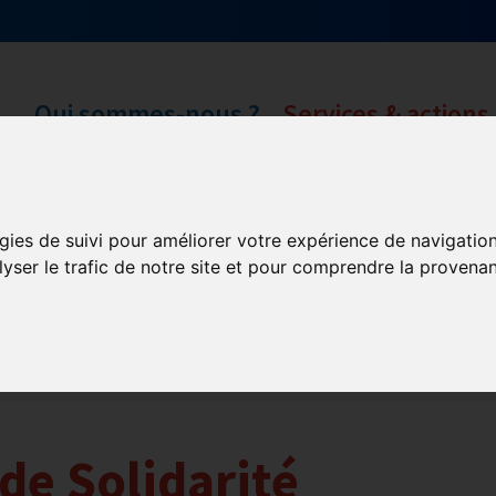
Qui sommes-nous ?
Services & actions
ORONAVIRUS COVID-19
gies de suivi pour améliorer votre expérience de navigatio
lyser le trafic de notre site et pour comprendre la provenan
ances
Plan Relance Tourisme
Economie de trésorerie
Com
ion
Fonds de Solidarité
BTP
Loyers
Urssaf
La repris
hèques
Pass sanitaire/vaccinal
Plan de relance
de Solidarité