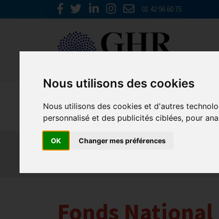
01 42 96 60 75
Nous utilisons des cookies
Spécial C
Nous utilisons des cookies et d'autres technolo
personnalisé et des publicités ciblées, pour ana
Activité partielle
Social
Banques
Assur
OK
Changer mes préférences
Titres restaurant
Initiatives
Réglementat
Relations clients & OTA
Agirc-Arrco
Discot
Fonds National 