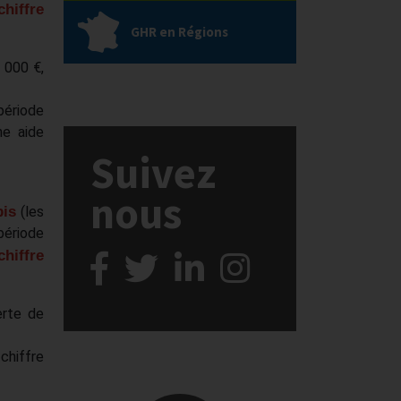
hiffre
GHR en Régions
 000 €,
période
ne aide
Suivez
nous
bis
(les
période
chiffre
erte de
chiffre