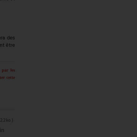
era des
nt être
 par les
er cette
2.2 ko
in