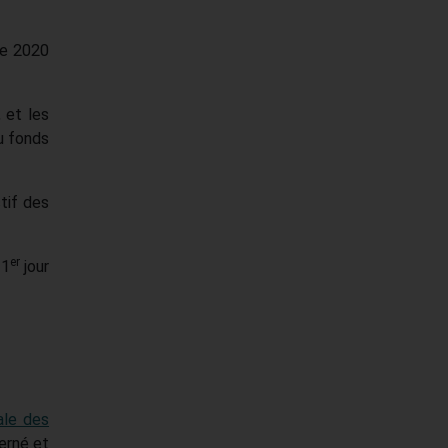
re 2020
 et les
u fonds
tif des
er
 1
jour
ale des
erné et