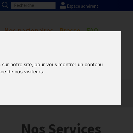
Espace adhérent
Nos partenaires
Presse
FAQ
n sur notre site, pour vous montrer un contenu
ce de nos visiteurs.
munication GNI
Sacem
e
Aides de l’état
Nos Services