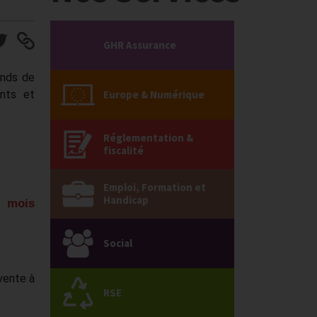
GHR Assurance
onds de
ants et
Europe & Numérique
Réglementation &
fiscalité
Emploi, Formation et
Handicap
e mois
Social
 vente à
RSE