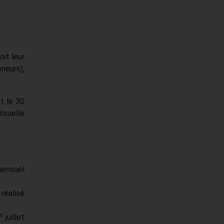
it leur
eneurs),
t le 30
nsuelle
 mensuel
 réalisé
er
juillet