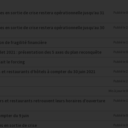
 en sortie de crise restera opérationnelle jusqu’au 31
Publié le
0
 en sortie de crise restera opérationnelle jusqu’au 30
Publié le
2
 de fragilité financière
Publié le
1
llet 2021 : présentation des 5 axes du plan reconquête
Publié le
0
it le forcing
Publié le
0
s et restaurants d’hôtels à compter du 30 juin 2021
Publié le
2
Publié le
2
Mis à jour le
0
ars et restaurants retrouvent leurs horaires d’ouverture
Publié le
1
ompter du 9 juin
Publié le
0
 en sortie de crise
Publié le
0