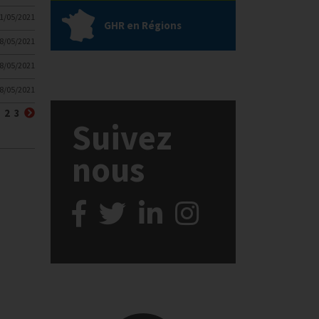
1/05/2021
GHR en Régions
8/05/2021
8/05/2021
8/05/2021
récédent
(courante)
Suivant
2
3
Suivez
nous