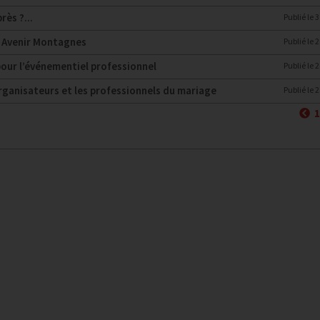
rès ?...
Publié le
3
n Avenir Montagnes
Publié le
2
pour l’événementiel professionnel
Publié le
2
organisateurs et les professionnels du mariage
Publié le
2
P
1