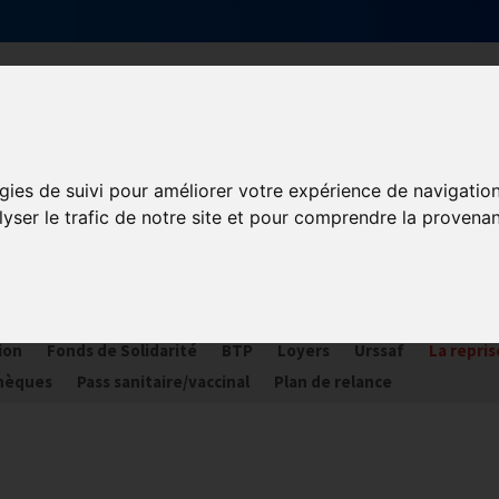
Qui sommes-nous ?
Services & actions
gies de suivi pour améliorer votre expérience de navigatio
lyser le trafic de notre site et pour comprendre la provenan
ORONAVIRUS COVID-19
ances
Plan Relance Tourisme
Economie de trésorerie
Com
ion
Fonds de Solidarité
BTP
Loyers
Urssaf
La repris
hèques
Pass sanitaire/vaccinal
Plan de relance