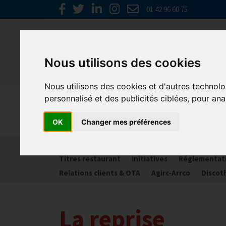
01 42 96 60 75
Nous utilisons des cookies
Nous utilisons des cookies et d'autres technolo
personnalisé et des publicités ciblées, pour ana
Spécial C
OK
Changer mes préférences
Activité partielle
Social
Banques
Assur
Titres restaurant
Initiatives
Réglementat
Relations clients & OTA
Agirc-Arrco
Discot
La reprise