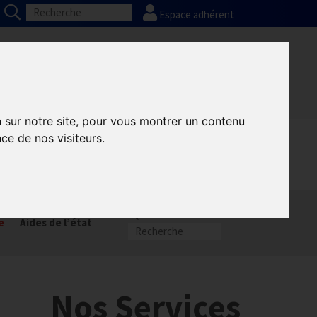
Espace adhérent
Nos partenaires
Presse
FAQ
n sur notre site, pour vous montrer un contenu
ce de nos visiteurs.
munication GNI
Sacem
e
Aides de l’état
Nos Services