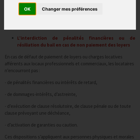
OK
Changer mes préférences
Loyers
Publié le
17/03/2020
, Mis à jour le
12/05/2020
L’interdiction de pénalités financières ou de
résiliation du bail en cas de non paiement des loyers
En cas de défaut de paiement de loyers ou charges locatives
afférents aux locaux professionnels et commerciaux, les locataires
n’encourront pas :
- de pénalités financières ou intérêts de retard,
- de dommages-intérêts, d’astreinte,
- d’exécution de clause résolutoire, de clause pénale ou de toute
clause prévoyant une déchéance,
- d’activation de garanties ou caution.
Ces dispositions s’appliquent aux personnes physiques et morales