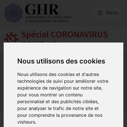
Menu
Spécial CORONAVIRUS
COVID-19
Activité partielle
Social
Banques
Assurances
Nous utilisons des cookies
Plan Relance Tourisme
Economie de trésorerie
Communication GNI
Sacem
Titres restaurant
Nous utilisons des cookies et d'autres
technologies de suivi pour améliorer votre
Initiatives
Réglementation
Fonds de Solidarité
BTP
expérience de navigation sur notre site,
Loyers
Urssaf
La reprise
Aides de l’état
pour vous montrer un contenu
Relations clients & OTA
Agirc-Arrco
Discothèques
personnalisé et des publicités ciblées,
Pass sanitaire/vaccinal
Plan de relance
pour analyser le trafic de notre site et
pour comprendre la provenance de nos
Les loyers commerciaux
visiteurs.