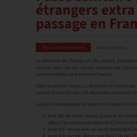
étrangers extra
passage en Fra
Pass sanitaire/vaccinal
Publié le
11/08/2021
Le ministère de l’Europe et des affaires étrangère
vaccinés avec l’un des vaccins reconnus par
l’agen
sanitaire valable sur le territoire français.
Dans un premier temps, ce dispositif est ouvert aux 
arrivant d’ici au 15 août. Les demandes concernant u
Le passe sanitaire pour les touristes étrangers vacc
Être âgé de 18 ans ou plus (jusqu’au 30 septem
ailleurs, les mineurs de moins de 12 ans ne sont
Avoir été vacciné avec un vaccin homologué par
Avoir été vacciné ailleurs que dans l’un des 