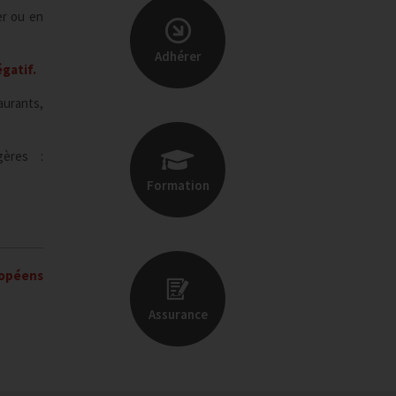
er ou en
Adhérer
gatif.
aurants,
gères :
Formation
ropéens
Assurance