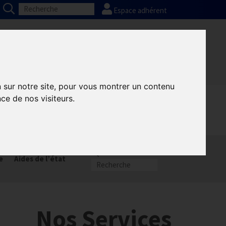
Espace adhérent
Nos partenaires
Presse
FAQ
n sur notre site, pour vous montrer un contenu
ce de nos visiteurs.
munication GNI
Sacem
e
Aides de l’état
Nos Services