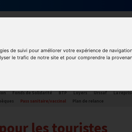
Qui sommes-nous ?
Services & actions
gies de suivi pour améliorer votre expérience de navigatio
lyser le trafic de notre site et pour comprendre la provenan
ORONAVIRUS COVID-19
ances
Plan Relance Tourisme
Economie de trésorerie
Com
ion
Fonds de Solidarité
BTP
Loyers
Urssaf
La repris
hèques
Pass sanitaire/vaccinal
Plan de relance
pour les touristes