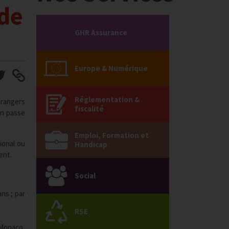
 de
GHR Assurance
Europe & Numérique
Réglementation &
trangers
fiscalité
un passe
Emploi, Formation et
ional ou
Handicap
ent.
Social
ns ; par
RSE
 Monaco,