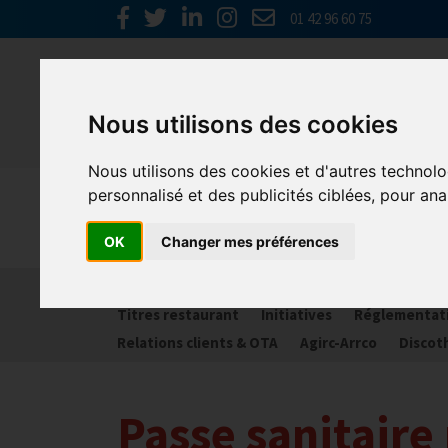
01 42 96 60 75
Nous utilisons des cookies
Nous utilisons des cookies et d'autres technolo
personnalisé et des publicités ciblées, pour ana
Spécial C
OK
Changer mes préférences
Activité partielle
Social
Banques
Assur
Titres restaurant
Initiatives
Réglementat
Relations clients & OTA
Agirc-Arrco
Discot
Passe sanitaire 