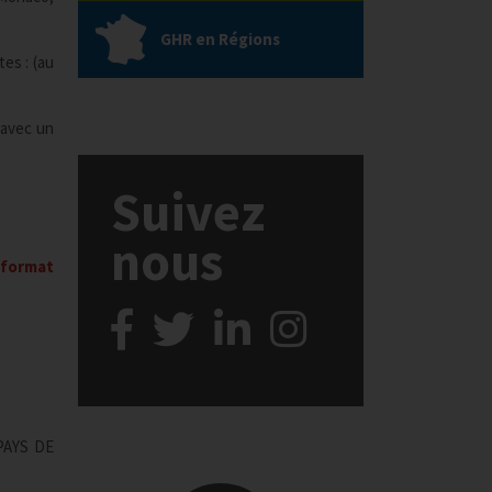
GHR en Régions
es : (au
 avec un
Suivez
nous
 format
 PAYS DE