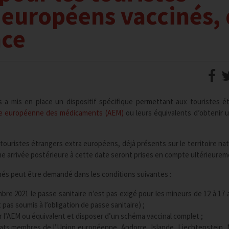
 européens vaccinés,
nce
s a mis en place un dispositif spécifique permettant aux touristes é
ce européenne des médicaments (AEM)
ou leurs équivalents d’obtenir 
touristes étrangers extra européens, déjà présents sur le territoire nat
ne arrivée postérieure à cette date seront prises en compte ultérieurem
inés peut être demandé dans les conditions suivantes :
bre 2021 le passe sanitaire n’est pas exigé pour les mineurs de 12 à 17 a
 pas soumis à l’obligation de passe sanitaire) ;
 l’AEM ou équivalent et disposer d’un schéma vaccinal complet ;
États membres de l’Union européenne, Andorre, Islande, Liechtenstein,