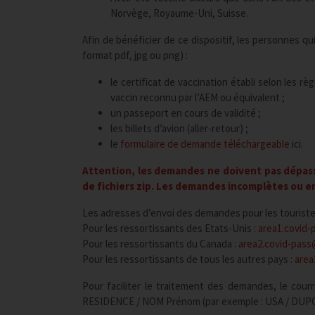
Norvège, Royaume-Uni, Suisse.
Afin de bénéficier de ce dispositif, les personnes qu
format pdf, jpg ou png) :
le certificat de vaccination établi selon les 
vaccin reconnu par l’AEM ou équivalent ;
un passeport en cours de validité ;
les billets d’avion (aller-retour) ;
le
formulaire de demande téléchargeable
ici.
Attention, les demandes ne doivent pas dépass
de fichiers zip. Les demandes incomplètes ou e
Les adresses d’envoi des demandes pour les touriste
Pour les ressortissants des Etats-Unis :
area1.covid-
Pour les ressortissants du Canada :
area2.covid-pass
Pour les ressortissants de tous les autres pays :
area
Pour faciliter le traitement des demandes, le courr
RESIDENCE / NOM Prénom (par exemple : USA / DU