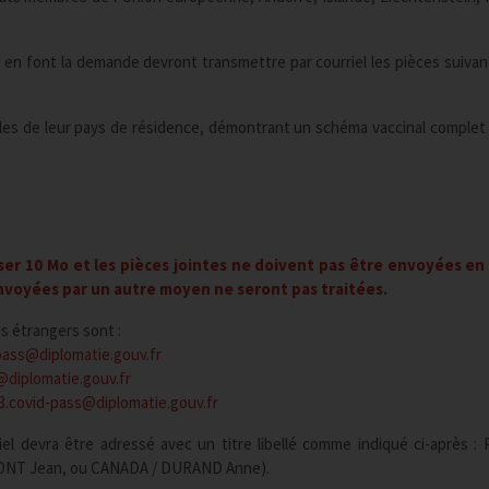
i en font la demande devront transmettre par courriel les pièces suivant
règles de leur pays de résidence, démontrant un schéma vaccinal complet
er 10 Mo et les pièces jointes ne doivent pas être envoyées en
nvoyées par un autre moyen ne seront pas traitées.
s étrangers sont :
pass@diplomatie.gouv.fr
@diplomatie.gouv.fr
3.covid-pass@diplomatie.gouv.fr
iel devra être adressé avec un titre libellé comme indiqué ci-après :
PONT Jean, ou CANADA / DURAND Anne).