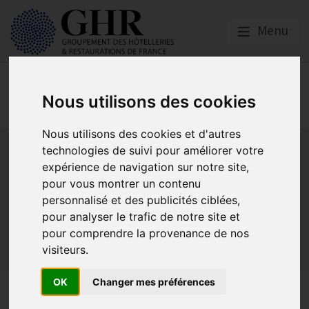
Menu
Spécial CORONAVIRUS
Nous utilisons des cookies
COVID-19
Nous utilisons des cookies et d'autres
Activité partielle
Social
Banques
Assurances
technologies de suivi pour améliorer votre
Plan Relance Tourisme
Economie de trésorerie
expérience de navigation sur notre site,
Communication GNI
Sacem
Titres restaurant
pour vous montrer un contenu
Initiatives
Réglementation
Fonds de Solidarité
BTP
personnalisé et des publicités ciblées,
pour analyser le trafic de notre site et
Loyers
Urssaf
La reprise
Aides de l’état
pour comprendre la provenance de nos
Relations clients & OTA
Agirc-Arrco
Discothèques
visiteurs.
Pass sanitaire/vaccinal
Plan de relance
OK
Changer mes préférences
Fin du port du masque dans