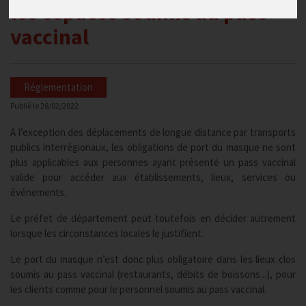
les espaces soumis au pass
vaccinal
Réglementation
Publié le
28/02/2022
A l’exception des déplacements de longue distance par transports
publics interrégionaux, les obligations de port du masque ne sont
plus applicables aux personnes ayant présenté un pass vaccinal
valide pour accéder aux établissements, lieux, services ou
événements.
Le préfet de département peut toutefois en décider autrement
lorsque les circonstances locales le justifient.
Le port du masque n’est donc plus obligatoire dans les lieux clos
soumis au pass vaccinal (restaurants, débits de boissons...), pour
les clients comme pour le personnel soumis au pass vaccinal.