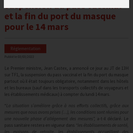
suspension du pass vaccinal
et la fin du port du masque
pour le 14 mars
Réglementation
Publié le
03/03/2022
Le Premier ministre, Jean Castex, a annoncé ce jour au JT de 13H
sur TF1, la suspension du pass vaccinal et la fin du port du masque
partout où il était toujours obligatoire, notamment dans les hôtels
et les bureaux (sauf dans les transports collectifs de voyageurs et
les établissements médicaux) à compter du lundi 14 mars.
“
La situation s’améliore grâce à nos efforts collectifs, grâce aux
mesures que nous avons prises (…), les conditions sont réunies pour
une nouvelle phase d’allégement des mesures”,
a-t-il déclaré. Le
pass sanitaire restera en vigueur dans
“les établissements de santé,
les maisons de retraite, les établissements accueillant des