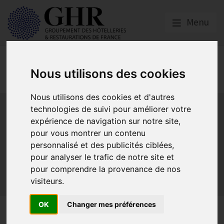
Menu
Spécial CORONAVIRUS
Nous utilisons des cookies
COVID-19
Nous utilisons des cookies et d'autres
Activité partielle
Social
Banques
Assurances
technologies de suivi pour améliorer votre
Plan Relance Tourisme
Economie de trésorerie
expérience de navigation sur notre site,
Communication GNI
Sacem
Titres restaurant
pour vous montrer un contenu
Initiatives
Réglementation
Fonds de Solidarité
BTP
personnalisé et des publicités ciblées,
pour analyser le trafic de notre site et
Loyers
Urssaf
La reprise
Aides de l’état
pour comprendre la provenance de nos
Relations clients & OTA
Agirc-Arrco
Discothèques
visiteurs.
Pass sanitaire/vaccinal
Plan de relance
OK
Changer mes préférences
Jean Castex annonce la