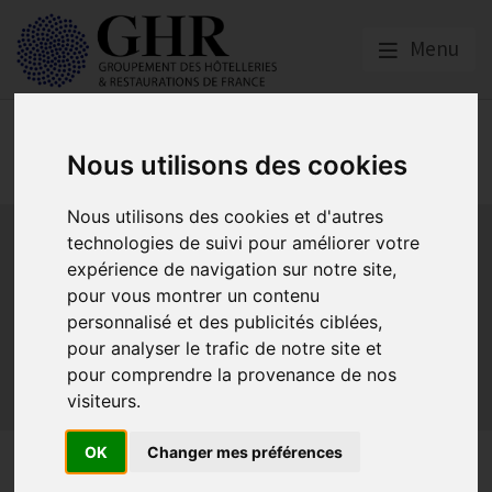
Menu
Spécial CORONAVIRUS
Nous utilisons des cookies
COVID-19
Nous utilisons des cookies et d'autres
Activité partielle
Social
Banques
Assurances
technologies de suivi pour améliorer votre
Plan Relance Tourisme
Economie de trésorerie
expérience de navigation sur notre site,
Communication GNI
Sacem
Titres restaurant
pour vous montrer un contenu
Initiatives
Réglementation
Fonds de Solidarité
BTP
personnalisé et des publicités ciblées,
pour analyser le trafic de notre site et
Loyers
Urssaf
La reprise
Aides de l’état
pour comprendre la provenance de nos
Relations clients & OTA
Agirc-Arrco
Discothèques
visiteurs.
Pass sanitaire/vaccinal
Plan de relance
OK
Changer mes préférences
Remboursement des avoirs