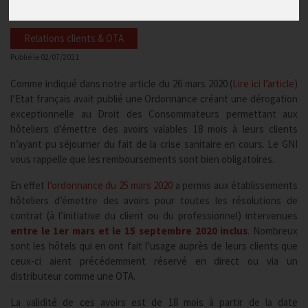
Relations clients & OTA
Publié le
02/07/2021
Comme indiqué dans notre article du 26 mars 2020 (
Lire ici l’article
)
l’Etat français avait publié une Ordonnance créant une dérogation
exceptionnelle au Droit des Consommateurs permettant aux
hôteliers d’émettre des avoirs valables 18 mois à leurs clients
n’ayant pu séjourner du fait de la crise sanitaire en cours. Le GNI
vous rappelle que les remboursements sont bien obligatoires.
En effet
l’ordonnance du 25 mars 2020
a permis aux établissements
hôteliers d’émettre des avoirs pour toutes les résolutions de
contrat (à l’initiative du client ou du professionnel) intervenues
entre le 1er mars et le 15 septembre 2020 inclus
. Nombreux
sont les hôtels qui en ont fait l’usage auprès de leurs clients que
ceux-ci aient précédemment réservé en direct ou via un
distributeur comme une OTA.
La validité de ces avoirs est de 18 mois à partir de la date