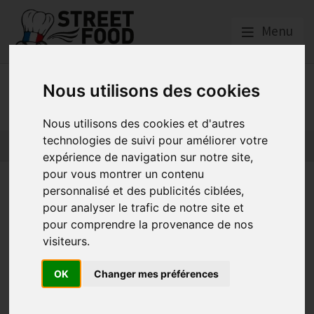
Menu
STREET FOOD EN
Nous utilisons des cookies
MOUVEMENT
Nous utilisons des cookies et d'autres
technologies de suivi pour améliorer votre
Actualités
Qui sommes nous ?
Tutoriels
GNI National
expérience de navigation sur notre site,
pour vous montrer un contenu
Flyer SFEM
personnalisé et des publicités ciblées,
pour analyser le trafic de notre site et
pour comprendre la provenance de nos
Actualités locales
visiteurs.
Publié le
26/05/2023
OK
Changer mes préférences