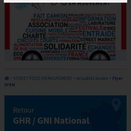
>
STREET FOOD EN MOUVEMENT
>
Actualités locales
>
Flyer
SFEM
Retour
GHR / GNI National