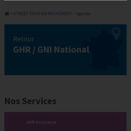
>
STREET FOOD EN MOUVEMENT
>
Agenda
Retour
GHR / GNI National
Nos Services
GHR Assurance