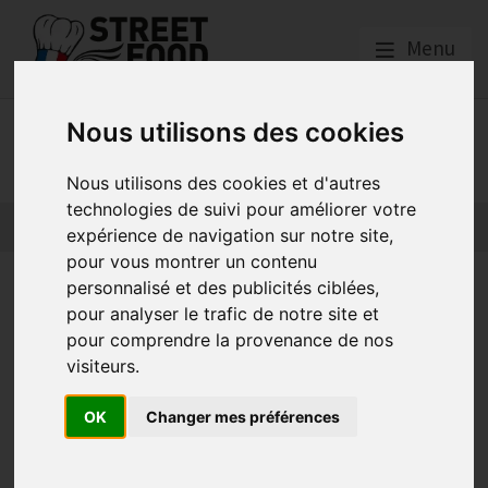
Menu
STREET FOOD EN
Nous utilisons des cookies
MOUVEMENT
Nous utilisons des cookies et d'autres
technologies de suivi pour améliorer votre
Actualités
Qui sommes nous ?
Tutoriels
GNI National
expérience de navigation sur notre site,
pour vous montrer un contenu
Agenda
personnalisé et des publicités ciblées,
pour analyser le trafic de notre site et
pour comprendre la provenance de nos
Convocation Assemblée Générale SFEM – 22 mai 2023
visiteurs.
Publié le
02/05/2023
OK
Changer mes préférences
L’agenda de février 2023
Publié le
28/02/2023