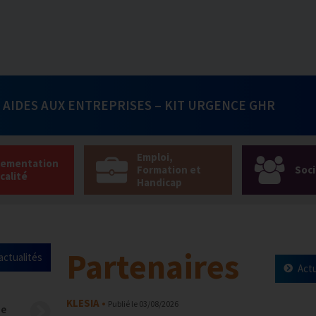
: AIDES AUX ENTREPRISES – KIT URGENCE GHR
Emploi,
lementation
Formation et
Soci
scalité
Handicap
Partenaires
actualités
Actu
KLESIA
Publié le
03/08/2026
ne