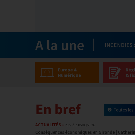
A la une
INCENDIES 
Europe &
Rég
Numérique
& fi
En bref
Toutes les 
ACTUALITÉS
Publié le
05/08/2026
Conséquences économiques en Gironde | Catheri