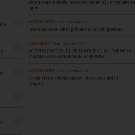
Aide exceptionnelle Incendies majeurs | Formulaire en
ligne
ACTUALITÉS
Publié le
03/08/2026
ité
Incendies en cuisine : prévention et obligations
ASFOREST
Publié le
31/07/2026
ACTIVITE PARTIELLE LIEE AUX INCENDIES | FORMER A
26
DISTANCE POUR PREPARER LA REPRISE
ACTUALITÉS
Publié le
29/07/2026
ce
Un sinistre en pleine saison : êtes-vous prêt à
réagir ?
ux