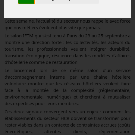
Actualités
Publié le
29/09/2025
Cette semaine, l’actualité du secteur nous rappelle avec force
que nos métiers évoluent plus vite que jamais.
Le salon IFTM qui s’est tenu à Paris du 23 au 25 septembre a
montré une direction forte : les collectivités, les acteurs du
tourisme, les professionnels veulent intégrer durabilité,
transition écologique, résilience dans les modèles d’affaires
d’hôtellerie comme de restauration.
Le lancement lors de ce même salon d’un service
d’accompagnement interne par une chaine hôtelière
volontaire montre que les réseaux hôteliers veulent faire
face à la montée de la complexité (réglementaire,
environnementale, numérique) et cherchent à mutualiser
des expertises pour leurs membres.
Ces deux signaux convergent vers un enjeu : comment les
établissements du secteur HCR doivent se transformer pour
rester viables dans un contexte de contraintes accrues (coûts
énergétiques, attentes clients, réglementation