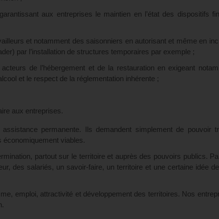
garantissant aux entreprises le maintien en l’état des dispositifs fi
availleurs et notamment des saisonniers en autorisant et même en inci
ader) par l’installation de structures temporaires par exemple ;
es acteurs de l’hébergement et de la restauration en exigeant nota
alcool et le respect de la réglementation inhérente ;
taire aux entreprises.
 assistance permanente. Ils demandent simplement de pouvoir trav
ons économiquement viables.
rmination, partout sur le territoire et auprès des pouvoirs publics. P
r, des salariés, un savoir-faire, un territoire et une certaine idée de 
me, emploi, attractivité et développement des territoires. Nos entrep
n.