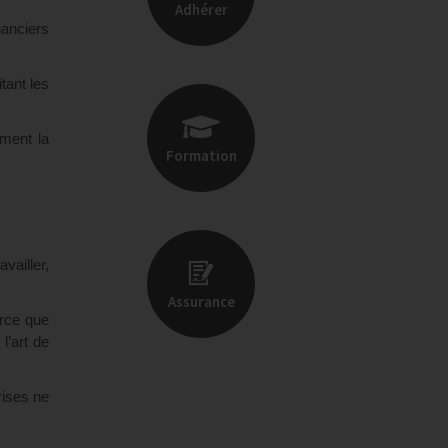
Adhérer
nanciers
tant les
mment la
Formation
ailler,
Assurance
arce que
l’art de
rises ne