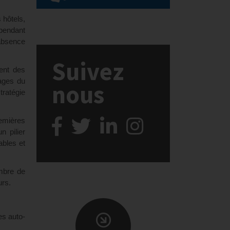
 hôtels,
 pendant
 absence
Suivez
ment des
sages du
nous
tratégie
emières
n pilier
ables et
ombre de
urs.
es auto-