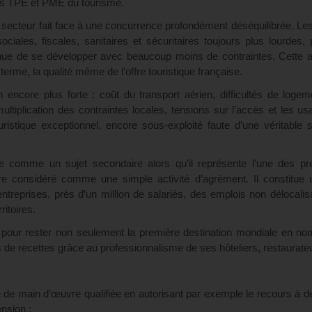
es TPE et PME du tourisme.
 secteur fait face à une concurrence profondément déséquilibrée. Les
ociales, fiscales, sanitaires et sécuritaires toujours plus lourdes,
ntinue de se développer avec beaucoup moins de contraintes. Cette
 terme, la qualité même de l’offre touristique française.
 encore plus forte : coût du transport aérien, difficultés de loge
ultiplication des contraintes locales, tensions sur l’accès et les u
ouristique exceptionnel, encore sous-exploité faute d’une véritable s
me comme un sujet secondaire alors qu’il représente l’une des pr
re considéré comme une simple activité d’agrément. Il constitue u
ntreprises, près d’un million de salariés, des emplois non délocalis
ritoires.
s pour rester non seulement la première destination mondiale en n
s de recettes grâce au professionnalisme de ses hôteliers, restaurate
rie de main d’œuvre qualifiée en autorisant par exemple le recours à d
nsion ;