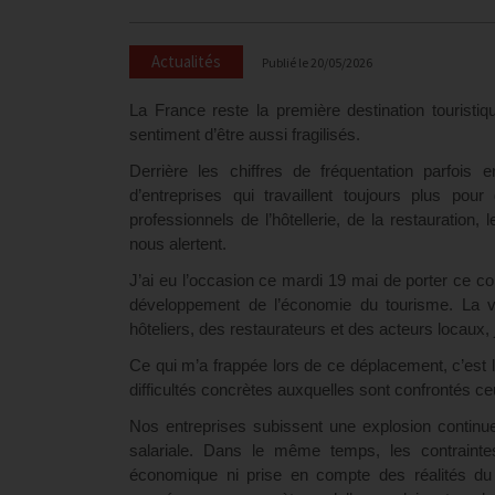
Actualités
Publié le
20/05/2026
La France reste la première destination touristiq
sentiment d’être aussi fragilisés.
Derrière les chiffres de fréquentation parfois 
d’entreprises qui travaillent toujours plus po
professionnels de l’hôtellerie, de la restauration,
nous alertent.
J’ai eu l’occasion ce mardi 19 mai de porter ce c
développement de l’économie du tourisme. La ve
hôteliers, des restaurateurs et des acteurs locaux,
Ce qui m’a frappée lors de ce déplacement, c’est le
difficultés concrètes auxquelles sont confrontés ceu
Nos entreprises subissent une explosion continu
salariale. Dans le même temps, les contrainte
économique ni prise en compte des réalités du 