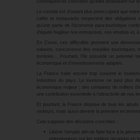
conséquences concrètes qu’elles produisent sur l
Le constat est d’autant plus préoccupant que notre
cafés et restaurants respectent des obligations s
qu’une partie de l’économie para-touristique co
d’équité fragilise nos entreprises, nos emplois et, à
En Corse, ces difficultés prennent une dimension
salariés, concurrence des meublés touristiques, m
territoire… Pourtant, l’île possède un potentiel t
économique et d’investissements adaptés.
La France traite encore trop souvent le touris
industries du pays. Le tourisme ne peut plus êt
économique majeur : des centaines de milliers d’e
une contribution essentielle à l’attractivité de nos ter
Et pourtant, la France dispose de tous les atout
visiteurs, mais aussi devenir la première en terme
Cela suppose des décisions concrètes :
Libérer l’emploi afin de faire face à la pénu
entrepreneurs sur les métiers reconnus en te