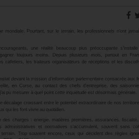
ue mondiale. Pourtant, sur le terrain, les professionnels n’ont jama
encourageants, une réalité beaucoup plus préoccupante s’installe
ur gagner toujours moins. Depuis plusieurs mois, partout en Fran
 les cafetiers, les traiteurs organisateurs de réceptions et les discot
onstat devant la mission d’information parlementaire consacrée aux f
ille, en Corse, au contact des chefs d’entreprise, des saisonnie
 j’ai pu mesurer à quel point cette inquiétude est désormais générale.
 décalage croissant entre le potentiel extraordinaire de nos territoire
x qui les font vivre au quotidien.
e des charges : énergie, matières premières, assurances, fiscalit
s administratives et normatives s’accumulent, souvent sans co
terrain. Trop souvent encore, ceux qui décident des règles ignor