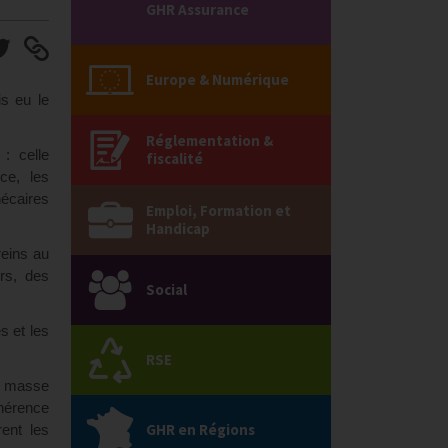
GHR Assurance
Europe & Numérique
is eu le
Réglementation &
 : celle
fiscalité
ce, les
hécaires
Emploi, Formation et
Handicap
reins au
rs, des
Social
s et les
RSE
é, masse
hérence
GHR en Régions
ent les