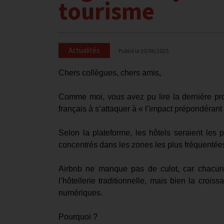
tourisme
Actualités
Publié le
20/06/2025
Chers collègues, chers amis,
Comme moi, vous avez pu lire la dernière prov
français à s’attaquer à « l’impact prépondérant 
Selon la plateforme, les hôtels seraient le
concentrés dans les zones les plus fréquentées 
Airbnb ne manque pas de culot, car chacun le
l’hôtellerie traditionnelle, mais bien la croi
numériques.
Pourquoi ?