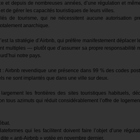
France et depuis de nombreuses années, d’une régulation et mêm
et de gérer les capacités touristiques de leurs villes.
és de tourisme, qui ne nécessitent aucune autorisation pr
totalement anarchique.
c’est la stratégie d’Airbnb, qui préfère manifestement déplacer 
ont multiples — plutôt que d’assumer sa propre responsabilité 
urd’hui notre pays.
ment : Airbnb revendique une présence dans 99 % des codes pos
els ne sont implantés que dans une ville sur deux.
largement les frontières des sites touristiques habituels, dé
ion tous azimuts qui réduit considérablement l’offre de logemen
ébat.
teformes qui les facilitent doivent faire l’objet d’une régulat
i dite « anti-Airbnb » votée en novembre dernier.