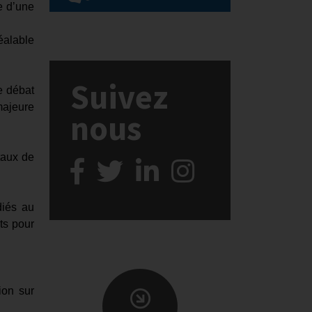
e d’une
éalable
Suivez
le débat
majeure
nous
taux de
diés au
ts pour
ion sur