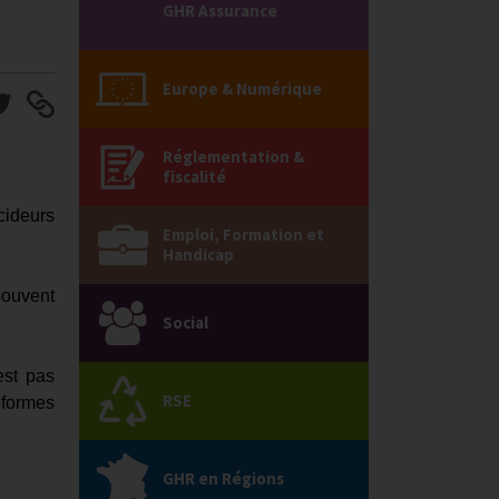
GHR Assurance
Europe & Numérique
Réglementation &
fiscalité
cideurs
Emploi, Formation et
Handicap
souvent
Social
est pas
RSE
eformes
GHR en Régions