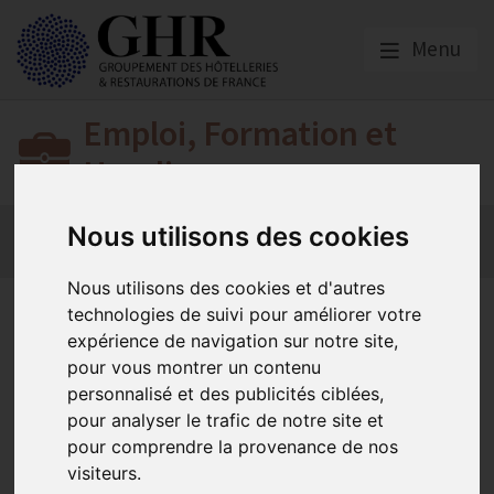
Menu
Emploi, Formation et
Handicap
Actualité 2026
Nos Métiers
Offres d’Emploi
Nous utilisons des cookies
Formation
Mission Handicap
Nous utilisons des cookies et d'autres
Hausse du SMIC : préserver
technologies de suivi pour améliorer votre
expérience de navigation sur notre site,
les conditions de réussite de
pour vous montrer un contenu
l’apprentissage
personnalisé et des publicités ciblées,
pour analyser le trafic de notre site et
pour comprendre la provenance de nos
visiteurs.
Actualité 2026