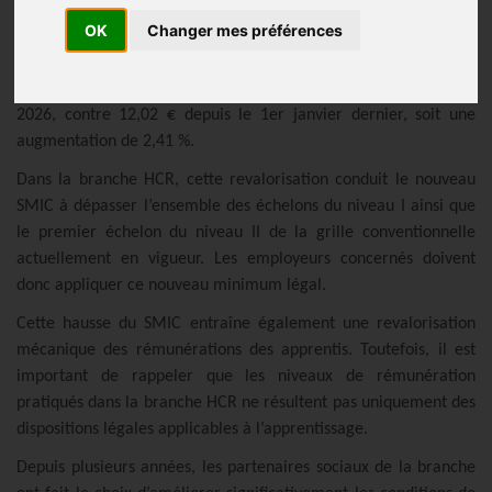
Publié le
04/06/2026
OK
Changer mes préférences
L’arrêté du 22 mai 2026, publié au Journal officiel du 24 mai,
porte le taux horaire du SMIC à 12,31 € à compter du 1er juin
2026, contre 12,02 € depuis le 1er janvier dernier, soit une
augmentation de 2,41 %.
Dans la branche HCR, cette revalorisation conduit le nouveau
SMIC à dépasser l’ensemble des échelons du niveau I ainsi que
le premier échelon du niveau II de la grille conventionnelle
actuellement en vigueur. Les employeurs concernés doivent
donc appliquer ce nouveau minimum légal.
Cette hausse du SMIC entraîne également une revalorisation
mécanique des rémunérations des apprentis. Toutefois, il est
important de rappeler que les niveaux de rémunération
pratiqués dans la branche HCR ne résultent pas uniquement des
dispositions légales applicables à l’apprentissage.
Depuis plusieurs années, les partenaires sociaux de la branche