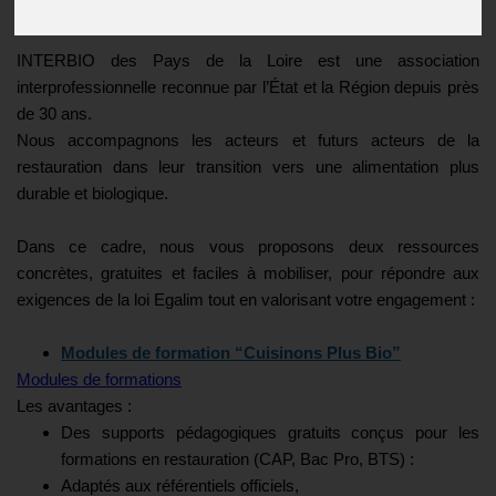
Publié le
27/06/2025
INTERBIO des Pays de la Loire est une association
interprofessionnelle reconnue par l’État et la Région depuis près
de 30 ans.
Nous accompagnons les acteurs et futurs acteurs de la
restauration dans leur transition vers une alimentation plus
durable et biologique.
Dans ce cadre, nous vous proposons deux ressources
concrètes, gratuites et faciles à mobiliser, pour répondre aux
exigences de la loi Egalim tout en valorisant votre engagement :
Modules de formation “Cuisinons Plus Bio”
Modules de formations
Les avantages :
Des supports pédagogiques gratuits conçus pour les
formations en restauration (CAP, Bac Pro, BTS) :
Adaptés aux référentiels officiels,