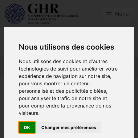
Menu
GHR GRAND-OUEST
Nous utilisons des cookies
Nous utilisons des cookies et d'autres
Actualités
Qui sommes nous ?
Formations
technologies de suivi pour améliorer votre
GHR National
Partenaires
expérience de navigation sur notre site,
pour vous montrer un contenu
Loi Egalim – Des outils
personnalisé et des publicités ciblées,
concrets pour les lycées
pour analyser le trafic de notre site et
pour comprendre la provenance de nos
agricoles et hôteliers
visiteurs.
OK
Changer mes préférences
Actualités locales