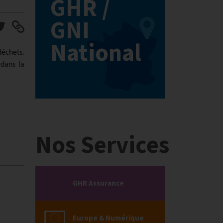
GHR /
GNI
National
déchets.
 dans la
Nos Services
GHR Assurance
Europe & Numérique