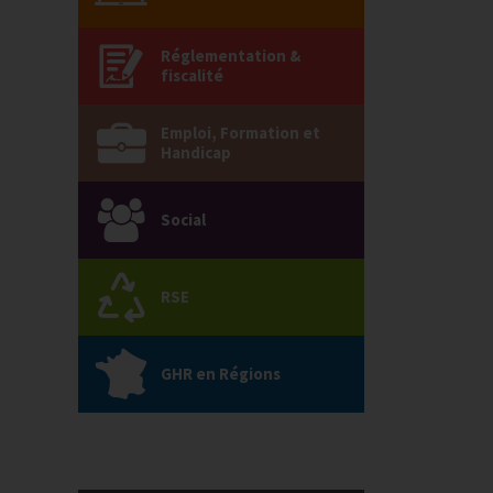
Réglementation &
fiscalité
Emploi, Formation et
Handicap
Social
RSE
GHR en Régions