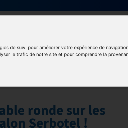
Actualités
Qui sommes nous ?
Formati
gies de suivi pour améliorer votre expérience de navigatio
lyser le trafic de notre site et pour comprendre la provenan
D-OUEST
GHR National
Partenaires
table ronde sur les
alon Serbotel !