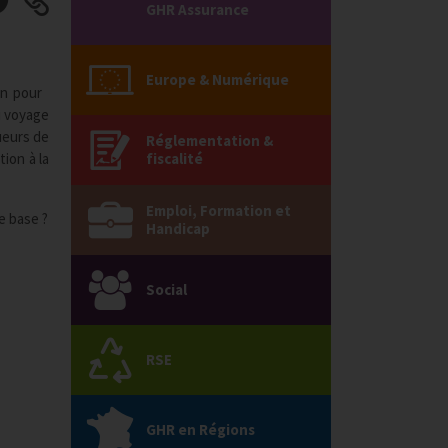
GHR Assurance
Europe & Numérique
on pour
du voyage
ueurs de
Réglementation &
ion à la
fiscalité
Emploi, Formation et
e base ?
Handicap
Social
RSE
GHR en Régions