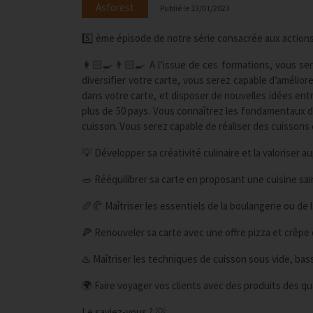
Asforest
Publié le
13/01/2023
5️⃣ ème épisode de notre série consacrée aux actions 
👩🏻‍🍳👨🏻‍🍳 A l’issue de ces formations, vous ser
diversifier votre carte, vous serez capable d’améliore
dans votre carte, et disposer de nouvelles idées ent
plus de 50 pays. Vous connaîtrez les fondamentaux de
cuisson. Vous serez capable de réaliser des cuissons
💡 Développer sa créativité culinaire et la valoriser 
🥗 Rééquilibrer sa carte en proposant une cuisine sa
🥖🥐 Maîtriser les essentiels de la boulangerie ou de l
🍕 Renouveler sa carte avec une offre pizza et crêpe 
♨️ Maîtriser les techniques de cuisson sous vide, ba
🌍 Faire voyager vos clients avec des produits des q
Le saviez-vous ? 💡