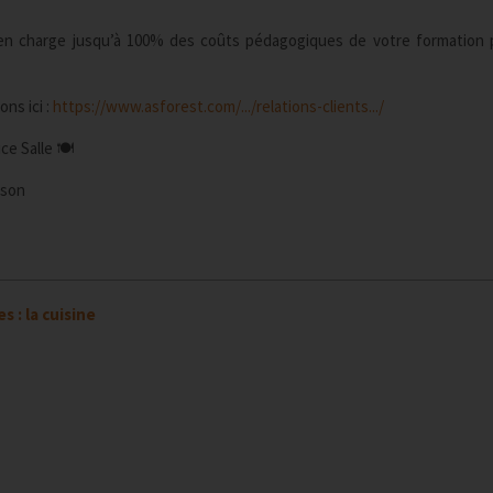
en charge jusqu’à 100% des coûts pédagogiques de votre formation 
ns ici :
https://www.asforest.com/.../relations-clients.../
e Salle 🍽️
ison
s : la cuisine