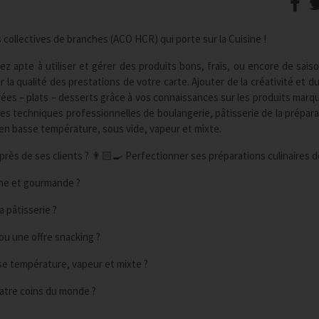
collectives de branches (ACO HCR) qui porte sur la Cuisine !
ez apte à utiliser et gérer des produits bons, frais, ou encore de sais
r la qualité des prestations de votre carte. Ajouter de la créativité et 
rées – plats – desserts grâce à vos connaissances sur les produits marq
s techniques professionnelles de boulangerie, pâtisserie de la préparat
 en basse température, sous vide, vapeur et mixte.
auprès de ses clients ? 👨🏻‍🍳 Perfectionner ses préparations culinaires d
ine et gourmande ?
a pâtisserie ?
ou une offre snacking ?
sse température, vapeur et mixte ?
uatre coins du monde ?