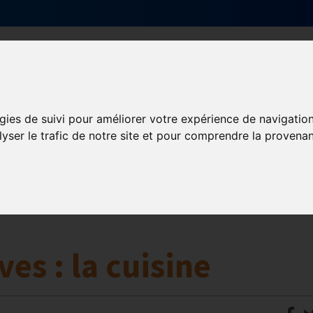
Qui sommes-nous ?
Services & actions
gies de suivi pour améliorer votre expérience de navigatio
lyser le trafic de notre site et pour comprendre la provenan
aires
ves : la cuisine