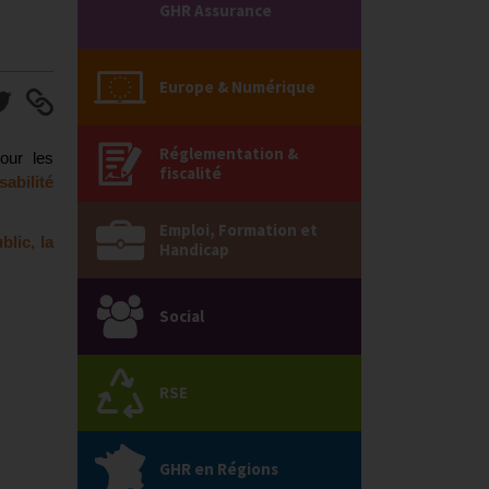
GHR Assurance
Europe & Numérique
Réglementation &
pour les
fiscalité
abilité
Emploi, Formation et
lic, la
Handicap
Social
RSE
GHR en Régions