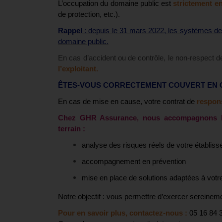
L’occupation du domaine public est
strictement e
de protection, etc.).
Rappel
: depuis le 31 mars 2022, les systèmes de ch
domaine public.
En cas d’accident ou de contrôle, le non-respect 
l’exploitant.
ÊTES-VOUS CORRECTEMENT COUVERT EN C
En cas de mise en cause, votre contrat de
respons
Chez GHR Assurance, nous accompagnons le
terrain :
analyse des risques réels de votre établisse
accompagnement en prévention
mise en place de solutions adaptées à votre
Notre objectif : vous permettre d’exercer sereinem
Pour en savoir plus, contactez-nous :
05 16 84 