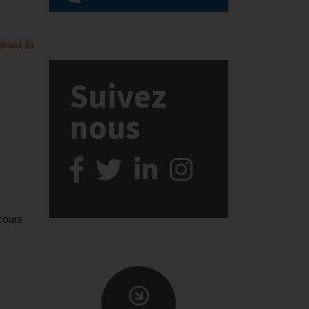
eant la
Suivez
nous
ecours