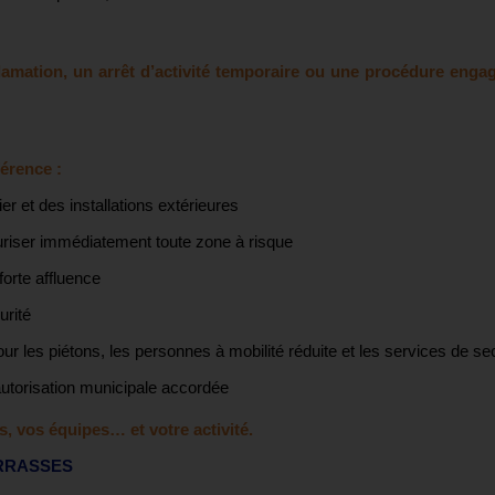
amation, un arrêt d’activité temporaire ou une procédure engag
érence :
ier et des installations extérieures
uriser immédiatement toute zone à risque
forte affluence
urité
our les piétons, les personnes à mobilité réduite et les services de s
l’autorisation municipale accordée
s, vos équipes… et votre activité.
ERRASSES