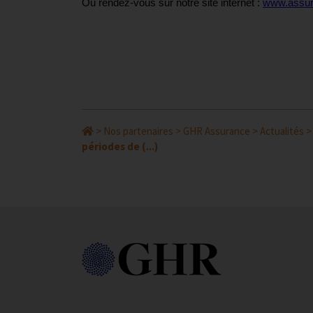
Ou rendez-vous sur notre site internet :
www.assur
>
Nos partenaires
>
GHR Assurance
>
Actualités
périodes de (...)