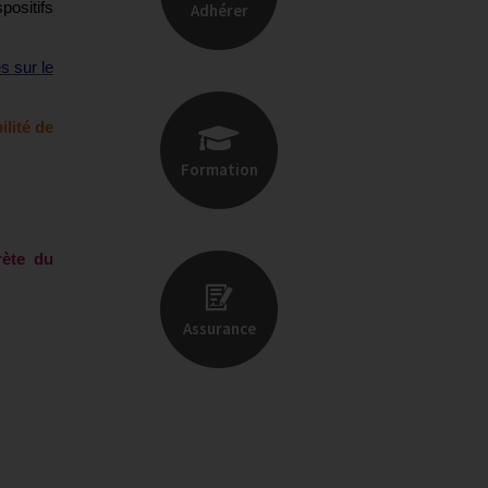
positifs
Adhérer
s sur le
ilité de
Formation
ète du
Assurance