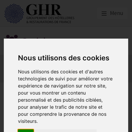
Menu
Social
Nous utilisons des cookies
Actualités
Les obligations liées à l’embauche
Les obligations liées à l’exécution du contrat de travail
Nous utilisons des cookies et d'autres
Les obligations liées à l’extinction du contrat
technologies de suivi pour améliorer votre
expérience de navigation sur notre site,
Congé supplémentaire de
pour vous montrer un contenu
personnalisé et des publicités ciblées,
naissance : ce qu’il faut
pour analyser le trafic de notre site et
savoir
pour comprendre la provenance de nos
visiteurs.