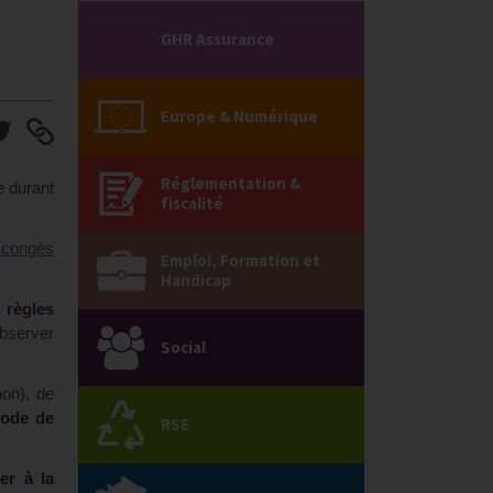
GHR Assurance
Europe & Numérique
Réglementation &
e durant
fiscalité
 congés
Emploi, Formation et
Handicap
s
règles
observer
Social
non), de
iode de
RSE
er à la