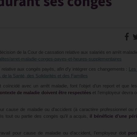
durant ses congés
 décision de la Cour de cassation relative aux salariés en arrêt maladi
tualites/arret-maladie-conges-payes-et-heures-supplementaires
on relative aux congés payés, afin d’y intégrer ces changements :
Les
, de la Santé, des Solidarités et des Familles
 coïncidé avec un arrêt maladie, font l’objet d’un report et que le
ontexte de maladie doivent être respectées
et l’employeur devra 
, pour cause de maladie ou d’accident (à caractère professionnel ou 
s tout ou partie des congés qu’il a acquis,
il bénéficie d’une pér
travail pour cause de maladie ou d’accident, l’employeur doit
port