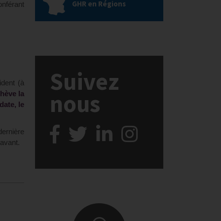
GHR en Régions
onférant
Suivez
ident (à
nous
hève la
date, le
dernière
-avant.