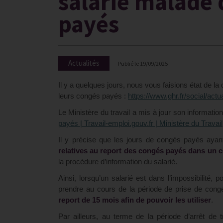
salarié malade 
payés
Actualités
Publié le
19/09/2025
Il y a quelques jours, nous vous faisions état de la
leurs congés payés :
https://www.ghr.fr/social/ac
Le Ministère du travail a mis à jour son informati
payés | Travail-emploi.gouv.fr | Ministère du Travail
Il y précise que les jours de congés payés ayant
relatives au report des congés payés dans un c
la procédure d’information du salarié.
Ainsi, lorsqu’un salarié est dans l’impossibilité
prendre au cours de la période de prise de congé
report de 15 mois afin de pouvoir les utiliser
.
Par ailleurs, au terme de la période d’arrêt de 