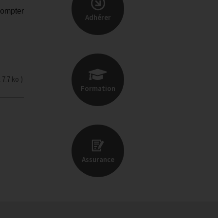
compter
Adhérer
L
7.7 ko
Formation
Assurance