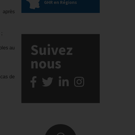
GHR en Régions
s après
 ;
Suivez
bles au
nous
 cas de