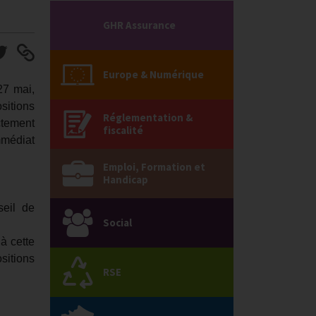
GHR Assurance
Europe & Numérique
27 mai,
sitions
Réglementation &
ctement
fiscalité
mmédiat
Emploi, Formation et
Handicap
seil de
Social
à cette
sitions
RSE