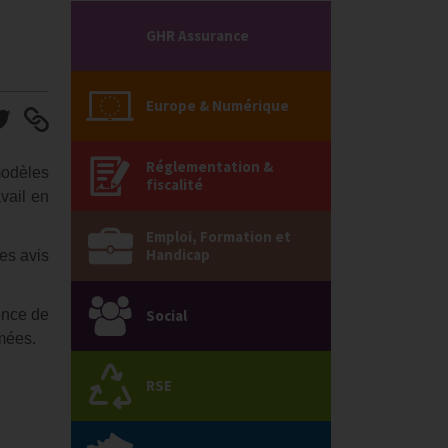
GHR Assurance
Europe & Numérique
Réglementation &
modèles
fiscalité
vail en
Emploi, Formation et
Handicap
es avis
ence de
Social
imées.
RSE