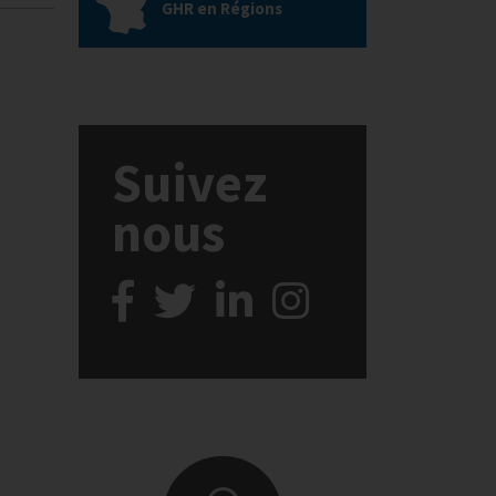
GHR en Régions
Suivez
nous