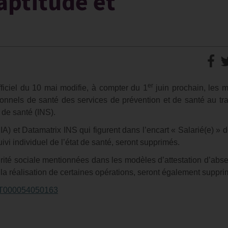
’aptitude et
er
ficiel du 10 mai modifie, à compter du 1
juin prochain, les 
ssionnels de santé des services de prévention et de santé au tra
 de santé (INS).
A) et Datamatrix INS qui figurent dans l’encart « Salarié(e) » d
uivi individuel de l’état de santé, seront supprimés.
urité sociale mentionnées dans les modèles d’attestation d’abs
 la réalisation de certaines opérations, seront également suppr
TEXT000054050163