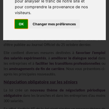
pour analyser le trafic de notre site et
pour comprendre la provenance de nos
visiteurs.
Actualités
Publié le
04/11/2025
OK
Changer mes préférences
La loi portant transposition des accords nationaux
interprofessionnels en faveur de l’emploi des salariés
expérimentés et relatif à l’évolution du dialogue social vient
d’être publiée au Journal Officiel du 25 octobre dernier.
Elle contient diverses mesures destinées à
favoriser l’emploi
des salariés expérimentés
, à
améliorer le dialogue social
dans
les entreprises et à
faciliter les transitions professionnelles
ou
les
aménagements de fin de carrière
. Nous vous présentons ci-
après les principales nouveautés.
Négociation obligatoire sur les séniors
La loi crée un
nouveau thème de négociation périodique
obligatoire
dans les branches et dans les entreprises d’au moins
300 salariés.
er