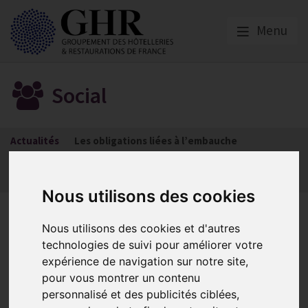
Menu
Social
Actualités
Les obligations liées à l’embauche
Les obligations liées à l’exécution du contrat de travail
Les obligations liées à l’extinction du contrat
Nous utilisons des cookies
Publication de la loi en faveur
Nous utilisons des cookies et d'autres
de l’emploi des salariés
technologies de suivi pour améliorer votre
expérience de navigation sur notre site,
expérimentés et à l’évolution
pour vous montrer un contenu
du dialogue social
personnalisé et des publicités ciblées,